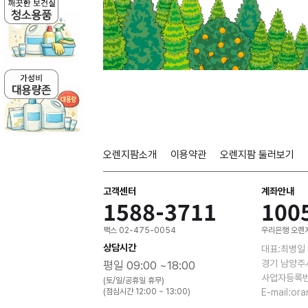
오렌지팜소개
이용약관
오렌지팜 둘러보기
고객센터
계좌안내
1588-3711
100
팩스 02-475-0054
우리은행 오렌지
상담시간
대표:최병일
경기 남양주
평일 09:00 ~18:00
사업자등록번호
(토/일/공휴일 휴무)
(점심시간 12:00 ~ 13:00)
E-mail:or