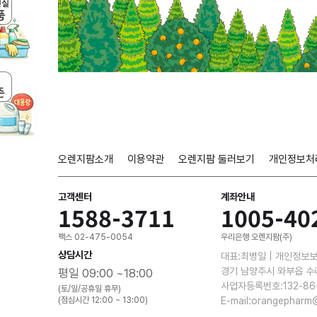
오렌지팜소개
이용약관
오렌지팜 둘러보기
개인정보처
고객센터
계좌안내
1588-3711
1005-40
팩스 02-475-0054
우리은행 오렌지팜(주)
상담시간
대표:최병일 | 개인정보
경기 남양주시 와부읍 수
평일 09:00 ~18:00
사업자등록번호:132-86
(토/일/공휴일 휴무)
(점심시간 12:00 ~ 13:00)
E-mail:orangepharm