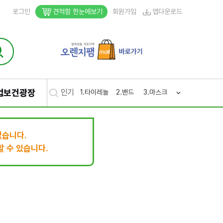
로그인
견적함 한눈에보기
회원가입
앱다운로드
업보건광장
인기
1.
타이레놀
2.
밴드
3.
마스크
4.
생리
5.
후시
없습니다.
 수 있습니다.