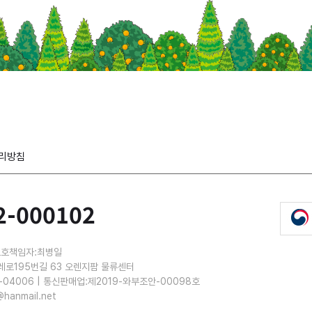
리방침
2-000102
보호책임자:최병일
레로195번길 63 오렌지팜 물류센터
-04006 | 통신판매업:제2019-와부조안-00098호
@hanmail.net