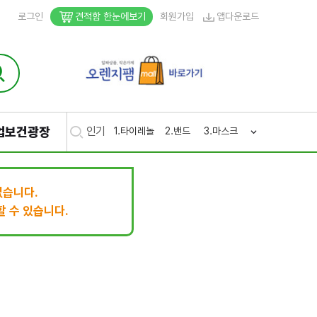
로그인
견적함 한눈에보기
회원가입
앱다운로드
업보건광장
인기
1.
타이레놀
2.
밴드
3.
마스크
4.
생리
5.
후시
없습니다.
 수 있습니다.