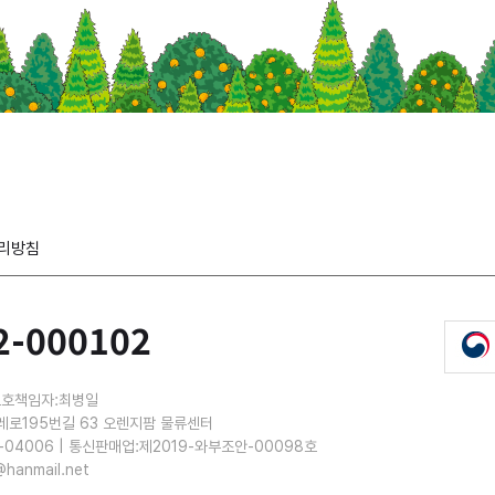
리방침
2-000102
보호책임자:최병일
레로195번길 63 오렌지팜 물류센터
-04006 | 통신판매업:제2019-와부조안-00098호
@hanmail.net