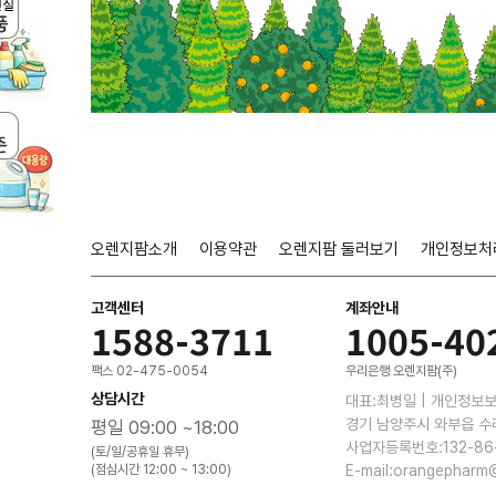
오렌지팜소개
이용약관
오렌지팜 둘러보기
개인정보처
고객센터
계좌안내
1588-3711
1005-40
팩스 02-475-0054
우리은행 오렌지팜(주)
상담시간
대표:최병일 | 개인정보
경기 남양주시 와부읍 수
평일 09:00 ~18:00
사업자등록번호:132-86
(토/일/공휴일 휴무)
(점심시간 12:00 ~ 13:00)
E-mail:orangepharm