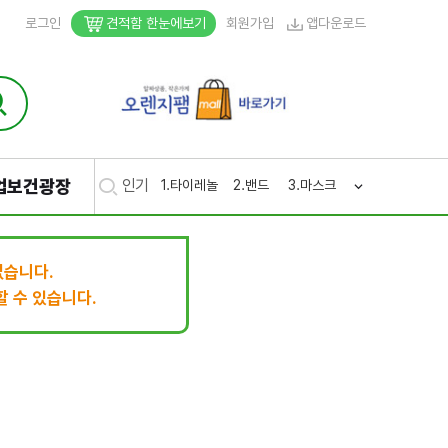
로그인
견적함 한눈에보기
회원가입
앱다운로드
업보건광장
인기
1.
타이레놀
2.
밴드
3.
마스크
4.
생리
5.
후시
없습니다.
 수 있습니다.