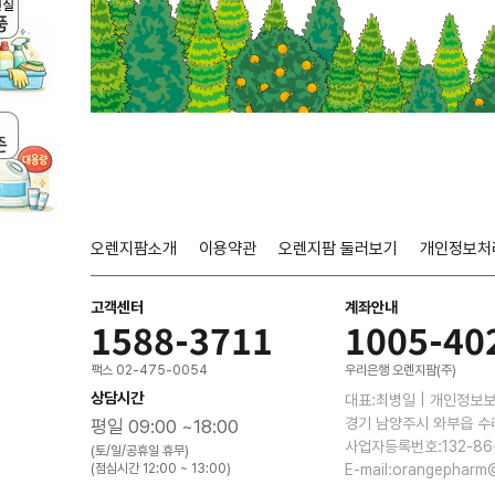
오렌지팜소개
이용약관
오렌지팜 둘러보기
개인정보처
고객센터
계좌안내
1588-3711
1005-40
팩스 02-475-0054
우리은행 오렌지팜(주)
상담시간
대표:최병일 | 개인정보
경기 남양주시 와부읍 수
평일 09:00 ~18:00
사업자등록번호:132-86
(토/일/공휴일 휴무)
(점심시간 12:00 ~ 13:00)
E-mail:orangepharm