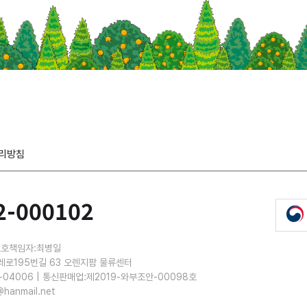
리방침
2-000102
보호책임자:최병일
레로195번길 63 오렌지팜 물류센터
-04006 | 통신판매업:제2019-와부조안-00098호
@hanmail.net