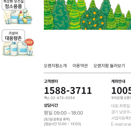
오렌지팜소개
이용약관
오렌지팜 둘러보기
고객센터
계좌안내
1588-3711
100
팩스 02-475-0054
우리은행 오렌지
상담시간
대표:최병일
경기 남양주
평일 09:00 ~18:00
사업자등록번호
(토/일/공휴일 휴무)
(점심시간 12:00 ~ 13:00)
E-mail:or