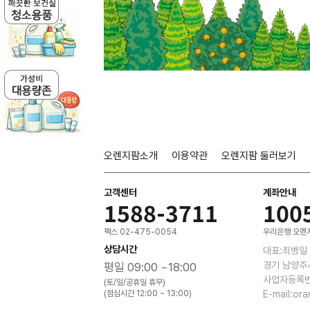
오렌지팜소개
이용약관
오렌지팜 둘러보기
고객센터
계좌안내
1588-3711
100
팩스 02-475-0054
우리은행 오렌지
상담시간
대표:최병일
경기 남양주
평일 09:00 ~18:00
사업자등록번호
(토/일/공휴일 휴무)
(점심시간 12:00 ~ 13:00)
E-mail:or