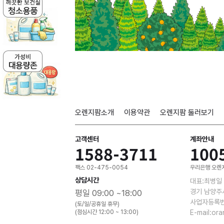
오렌지팜소개
이용약관
오렌지팜 둘러보기
고객센터
계좌안내
1588-3711
100
팩스 02-475-0054
우리은행 오렌지
상담시간
대표:최병일
경기 남양주
평일 09:00 ~18:00
사업자등록번호
(토/일/공휴일 휴무)
(점심시간 12:00 ~ 13:00)
E-mail:or