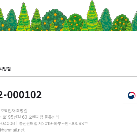
리방침
2-000102
보호책임자:최병일
레로195번길 63 오렌지팜 물류센터
-04006 | 통신판매업:제2019-와부조안-00098호
@hanmail.net