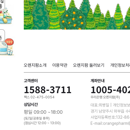
오렌지팜소개
이용약관
오렌지팜 둘러보기
개인정보처
고객센터
계좌안내
1588-3711
1005-40
팩스 02-475-0054
우리은행 오렌지팜(주)
상담시간
대표:최병일 | 개인정보
경기 남양주시 와부읍 수
평일 09:00 ~18:00
사업자등록번호:132-86
(토/일/공휴일 휴무)
(점심시간 12:00 ~ 13:00)
E-mail:orangepharm