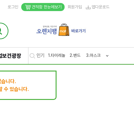
로그인
견적함 한눈에보기
회원가입
앱다운로드
업보건광장
인기
1.
타이레놀
2.
밴드
3.
마스크
4.
생리
5.
후시
없습니다.
 수 있습니다.