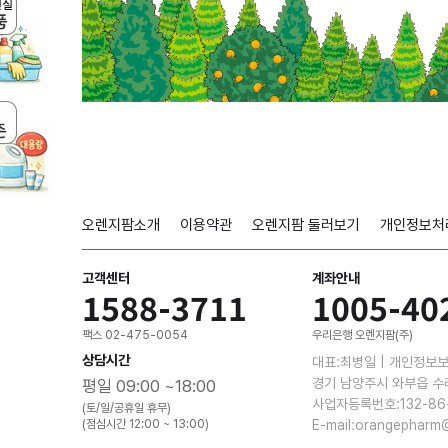
오렌지팜소개
이용약관
오렌지팜 둘러보기
개인정보처
고객센터
계좌안내
1588-3711
1005-40
팩스 02-475-0054
우리은행 오렌지팜(주)
상담시간
대표:최병일 | 개인정보
경기 남양주시 와부읍 수
평일 09:00 ~18:00
사업자등록번호:132-86
(토/일/공휴일 휴무)
(점심시간 12:00 ~ 13:00)
E-mail:orangepharm