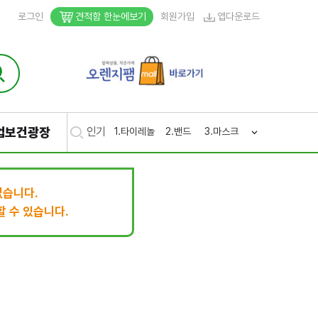
로그인
견적함 한눈에보기
회원가입
앱다운로드
업보건광장
인기
1.
타이레놀
2.
밴드
3.
마스크
4.
생리
5.
후시
없습니다.
 수 있습니다.