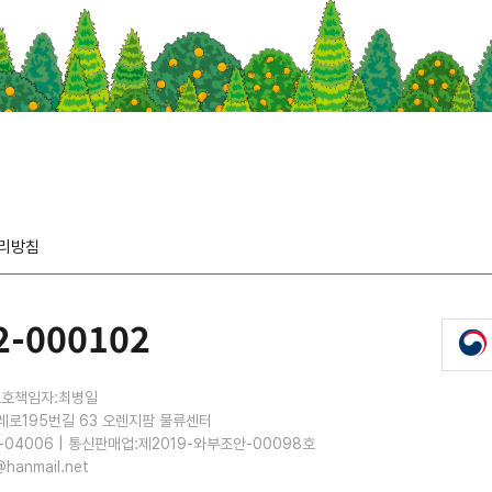
리방침
2-000102
보호책임자:최병일
레로195번길 63 오렌지팜 물류센터
-04006 | 통신판매업:제2019-와부조안-00098호
@hanmail.net