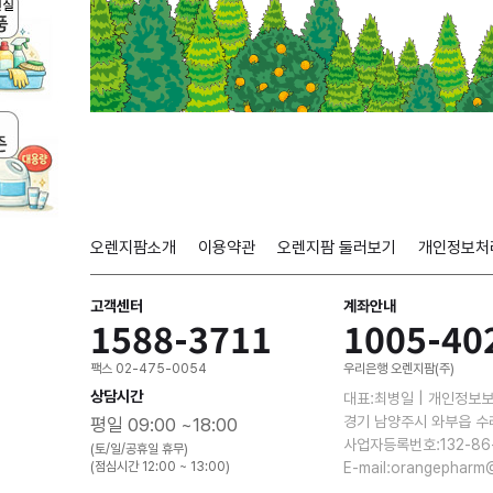
오렌지팜소개
이용약관
오렌지팜 둘러보기
개인정보처
고객센터
계좌안내
1588-3711
1005-40
팩스 02-475-0054
우리은행 오렌지팜(주)
상담시간
대표:최병일 | 개인정보
경기 남양주시 와부읍 수
평일 09:00 ~18:00
사업자등록번호:132-86
(토/일/공휴일 휴무)
(점심시간 12:00 ~ 13:00)
E-mail:orangepharm