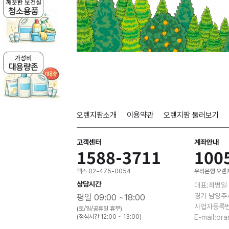
오렌지팜소개
이용약관
오렌지팜 둘러보기
고객센터
계좌안내
1588-3711
100
팩스 02-475-0054
우리은행 오렌지
상담시간
대표:최병일
경기 남양주
평일 09:00 ~18:00
사업자등록번호
(토/일/공휴일 휴무)
(점심시간 12:00 ~ 13:00)
E-mail:or