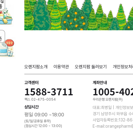
오렌지팜소개
이용약관
오렌지팜 둘러보기
개인정보처
고객센터
계좌안내
1588-3711
1005-40
팩스 02-475-0054
우리은행 오렌지팜(주)
상담시간
대표:최병일 | 개인정보
경기 남양주시 와부읍 수
평일 09:00 ~18:00
사업자등록번호:132-86
(토/일/공휴일 휴무)
(점심시간 12:00 ~ 13:00)
E-mail:orangepharm