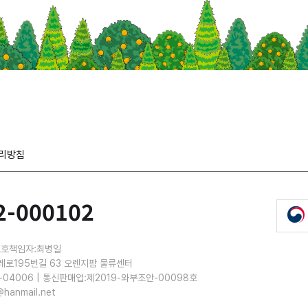
리방침
2-000102
보호책임자:최병일
레로195번길 63 오렌지팜 물류센터
-04006 | 통신판매업:제2019-와부조안-00098호
@hanmail.net