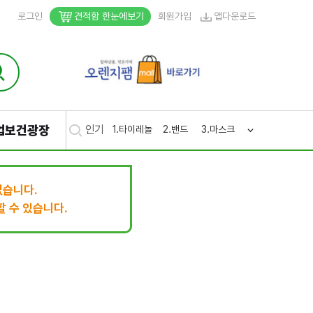
로그인
견적함 한눈에보기
회원가입
앱다운로드
업보건광장
인기
1.
타이레놀
2.
밴드
3.
마스크
4.
생리
5.
후시
없습니다.
 수 있습니다.