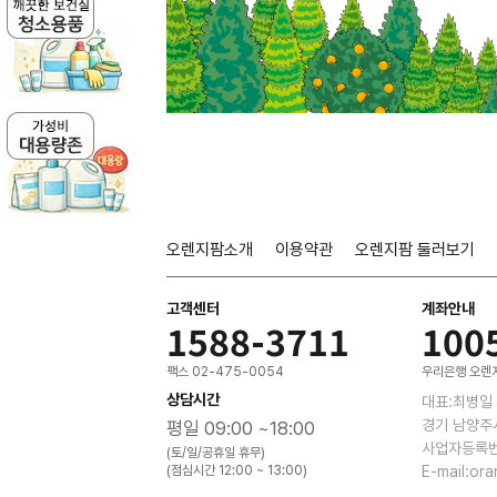
오렌지팜소개
이용약관
오렌지팜 둘러보기
고객센터
계좌안내
1588-3711
100
팩스 02-475-0054
우리은행 오렌지
상담시간
대표:최병일
경기 남양주
평일 09:00 ~18:00
사업자등록번호
(토/일/공휴일 휴무)
(점심시간 12:00 ~ 13:00)
E-mail:or