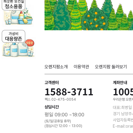
오렌지팜소개
이용약관
오렌지팜 둘러보기
고객센터
계좌안내
1588-3711
100
팩스 02-475-0054
우리은행 오렌지
상담시간
대표:최병일
경기 남양주
평일 09:00 ~18:00
사업자등록번호
(토/일/공휴일 휴무)
(점심시간 12:00 ~ 13:00)
E-mail:or