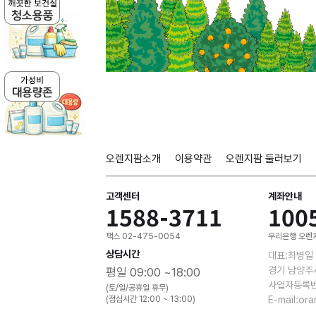
오렌지팜소개
이용약관
오렌지팜 둘러보기
고객센터
계좌안내
1588-3711
100
팩스 02-475-0054
우리은행 오렌지
상담시간
대표:최병일
경기 남양주
평일 09:00 ~18:00
사업자등록번호
(토/일/공휴일 휴무)
(점심시간 12:00 ~ 13:00)
E-mail:or