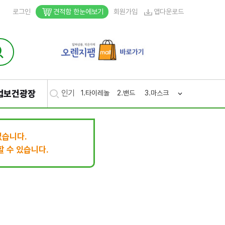
로그인
견적함 한눈에보기
회원가입
앱다운로드
업보건광장
인기
1.
타이레놀
2.
밴드
3.
마스크
4.
생리
5.
후시
없습니다.
 수 있습니다.