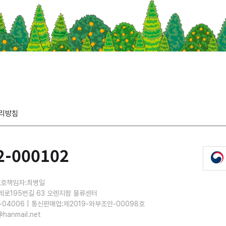
리방침
2-000102
보호책임자:최병일
레로195번길 63 오렌지팜 물류센터
-04006 | 통신판매업:제2019-와부조안-00098호
@hanmail.net