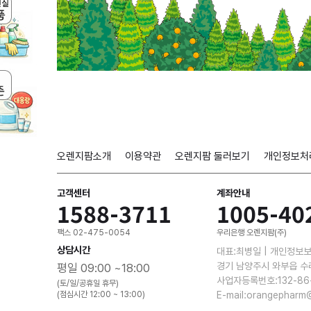
오렌지팜소개
이용약관
오렌지팜 둘러보기
개인정보처
고객센터
계좌안내
1588-3711
1005-40
팩스 02-475-0054
우리은행 오렌지팜(주)
상담시간
대표:최병일 | 개인정보
경기 남양주시 와부읍 수
평일 09:00 ~18:00
사업자등록번호:132-86
(토/일/공휴일 휴무)
(점심시간 12:00 ~ 13:00)
E-mail:orangepharm