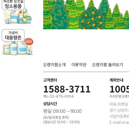
오렌지팜소개
이용약관
오렌지팜 둘러보기
고객센터
계좌안내
1588-3711
100
팩스 02-475-0054
우리은행 오렌지
상담시간
대표:최병일
경기 남양주
평일 09:00 ~18:00
사업자등록번호
(토/일/공휴일 휴무)
(점심시간 12:00 ~ 13:00)
E-mail:or