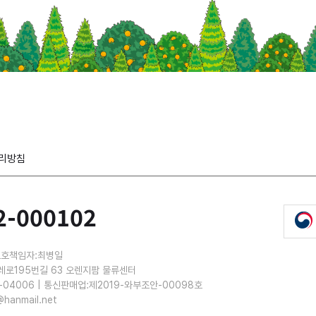
리방침
2-000102
보호책임자:최병일
레로195번길 63 오렌지팜 물류센터
-04006 | 통신판매업:제2019-와부조안-00098호
@hanmail.net