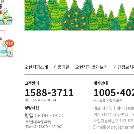
오렌지팜소개
이용약관
오렌지팜 둘러보기
개인정보처
고객센터
계좌안내
1588-3711
1005-40
팩스 02-475-0054
우리은행 오렌지팜(주)
상담시간
대표:최병일 | 개인정보
경기 남양주시 와부읍 수
평일 09:00 ~18:00
사업자등록번호:132-86
(토/일/공휴일 휴무)
(점심시간 12:00 ~ 13:00)
E-mail:orangepharm