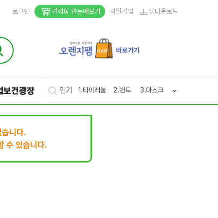
로그인
견적함 한눈에보기
회원가입
앱다운로드
업보건광장
인기
1.
타이레놀
2.
밴드
3.
마스크
4.
생리
5.
후시
없습니다.
 수 있습니다.