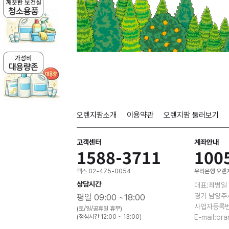
오렌지팜소개
이용약관
오렌지팜 둘러보기
고객센터
계좌안내
1588-3711
100
팩스 02-475-0054
우리은행 오렌지
상담시간
대표:최병일
경기 남양주
평일 09:00 ~18:00
사업자등록번호
(토/일/공휴일 휴무)
(점심시간 12:00 ~ 13:00)
E-mail:or