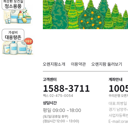
오렌지팜소개
이용약관
오렌지팜 둘러보기
고객센터
계좌안내
1588-3711
100
팩스 02-475-0054
우리은행 오렌지
상담시간
대표:최병일
경기 남양주
평일 09:00 ~18:00
사업자등록번호
(토/일/공휴일 휴무)
(점심시간 12:00 ~ 13:00)
E-mail:or