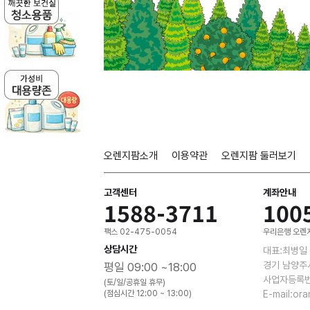
오렌지팜소개
이용약관
오렌지팜 둘러보기
고객센터
계좌안내
1588-3711
100
팩스 02-475-0054
우리은행 오렌지
상담시간
대표:최병일
경기 남양주
평일 09:00 ~18:00
사업자등록번호
(토/일/공휴일 휴무)
(점심시간 12:00 ~ 13:00)
E-mail:or