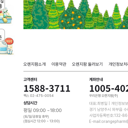
오렌지팜소개
이용약관
오렌지팜 둘러보기
개인정보처
고객센터
계좌안내
1588-3711
1005-40
팩스 02-475-0054
우리은행 오렌지팜(주)
상담시간
대표:최병일 | 개인정보
경기 남양주시 와부읍 수
평일 09:00 ~18:00
사업자등록번호:132-86
(토/일/공휴일 휴무)
(점심시간 12:00 ~ 13:00)
E-mail:orangepharm