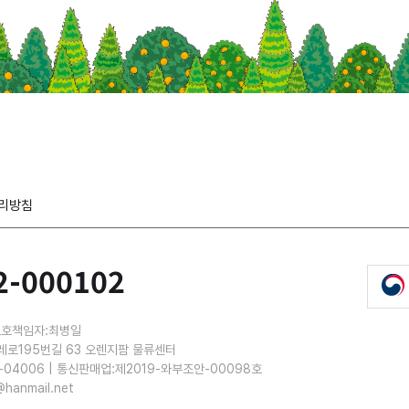
리방침
2-000102
보호책임자:최병일
레로195번길 63 오렌지팜 물류센터
-04006 | 통신판매업:제2019-와부조안-00098호
@hanmail.net