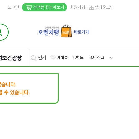
로그인
견적함 한눈에보기
회원가입
앱다운로드
업보건광장
인기
1.
타이레놀
2.
밴드
3.
마스크
4.
생리
5.
후시
없습니다.
 수 있습니다.