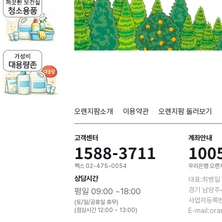
오렌지팜소개
이용약관
오렌지팜 둘러보기
고객센터
계좌안내
1588-3711
100
팩스 02-475-0054
우리은행 오렌지
상담시간
대표:최병일
경기 남양주
평일 09:00 ~18:00
사업자등록번호
(토/일/공휴일 휴무)
(점심시간 12:00 ~ 13:00)
E-mail:or