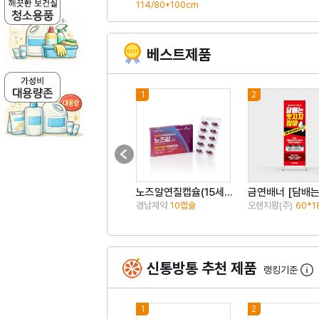
114/80*100cm
베스트제품
1
2
노즈알연질캡슐(15세이상)
경남제약
10캡슐
오렌지팜(주)
60*1
신통방통 추천 제품
랭킹기준
1
2