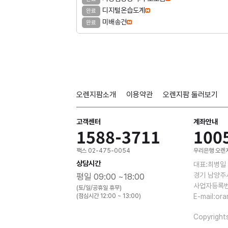
디지털온습도계
완료
미배송건
완료
오렌지팜소개
이용약관
오렌지팜 둘러보기
고객센터
계좌안내
1588-3711
100
팩스 02-475-0054
우리은행 오렌지
상담시간
대표:최병일
경기 남양주
평일 09:00 ~18:00
사업자등록번호
(토/일/공휴일 휴무)
(점심시간 12:00 ~ 13:00)
E-mail:or
Copyright