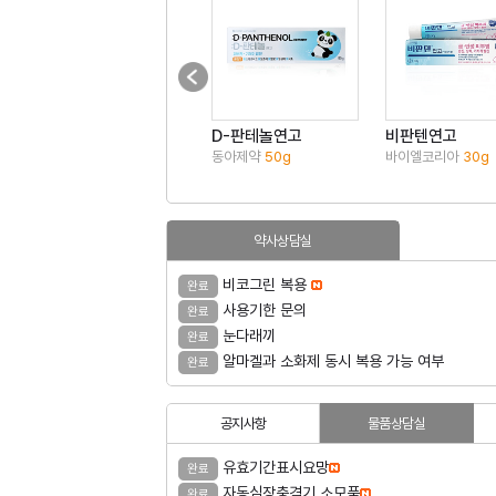
D-판테놀연고
비판텐연고
동아제약
50g
바이엘코리아
30g
약사상담실
비코그린 복용
완료
사용기한 문의
완료
눈다래끼
완료
알마겔과 소화제 동시 복용 가능 여부
완료
공지사항
물품상담실
유효기간표시요망
완료
자동심장충격기 소모품
완료