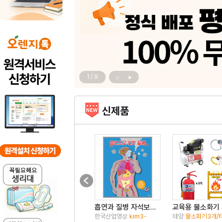
2
/
9
신제품
흡연과 질병 자석보드 세트
교육용 물소화기
한국산업영상
kim3-
태양
물소화기3개/