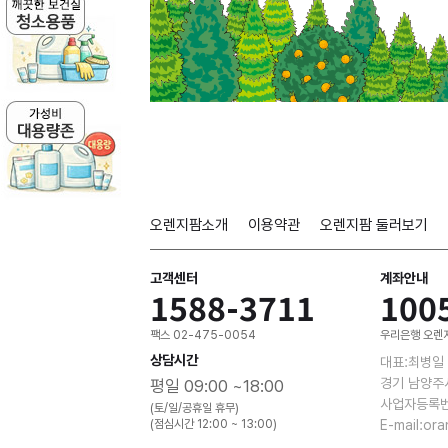
오렌지팜소개
이용약관
오렌지팜 둘러보기
고객센터
계좌안내
1588-3711
100
팩스 02-475-0054
우리은행 오렌지
상담시간
대표:최병일
경기 남양주
평일 09:00 ~18:00
사업자등록번호
(토/일/공휴일 휴무)
(점심시간 12:00 ~ 13:00)
E-mail:or