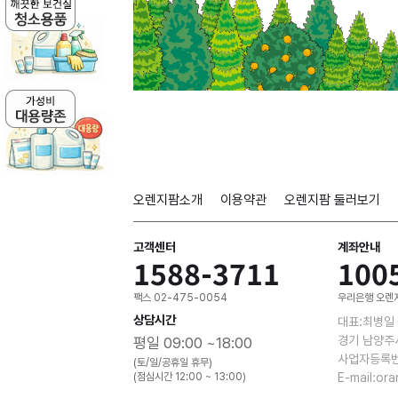
오렌지팜소개
이용약관
오렌지팜 둘러보기
고객센터
계좌안내
1588-3711
100
팩스 02-475-0054
우리은행 오렌지
상담시간
대표:최병일
경기 남양주
평일 09:00 ~18:00
사업자등록번호
(토/일/공휴일 휴무)
(점심시간 12:00 ~ 13:00)
E-mail:or